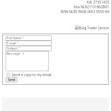
KvK 27351420
btw NL821131862B01
IBAN NL85 INGB 0653 0550 64
Send a copy to my email
Send