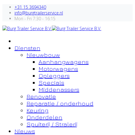
+31 15 3694340
info@burgtrailerservice.nl
Mon - Fri 7:30 - 16:15
Diensten
Nieuwbouw
Aanhangwagens
Motorwagens
Opleggers
Specials
Middenassers
Renovatie
Reparatie / onderhoud
Keuring
Onderdelen
Spuiterij / Stralerij
Nieuws