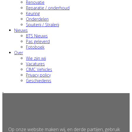
Renovatie
Reparatie / onderhoud
Keuring
Onderdelen
Spuiterij / Stralerij
Nieuws
BTS Nieuws
Pas geleverd
Fotoboek
Over
Wie zijn wij
Vacatures
CIMC Vehicles
Privacy policy
Geschiedenis
×
Op onze website maken wij, en derde partijen, gebruik